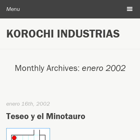
Skip to content
Search
m
Menu
Acerca de Korochi Industrias
KOROCHI INDUSTRIAS
Archivo
Monthly Archives:
enero 2002
enero 16th, 2002
Teseo y el Minotauro