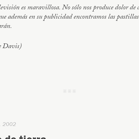
levisión es maravillosa. No sólo nos produce dolor de 
que además en su publicidad encontramos las pastillas
arán.
e Davis)
j j j
, 2002