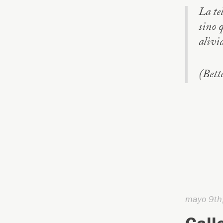
La te
sino 
alivi
(Bett
mayo 9th