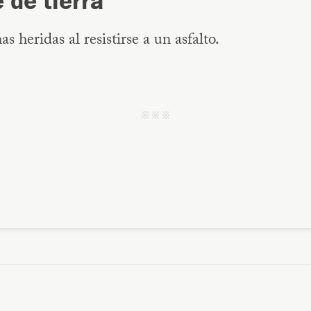
 de tierra
as heridas al resistirse a un asfalto.
j j j