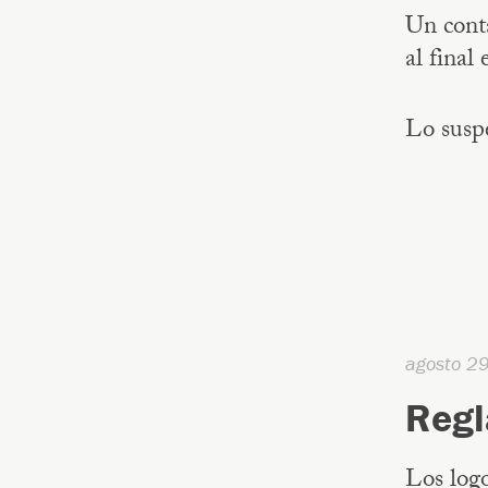
Un cont
al final 
Lo susp
agosto 2
Regl
Los log