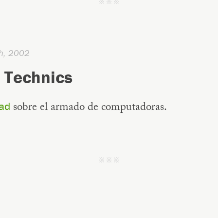
j j j
th, 2002
 Technics
sobre el armado de computadoras.
ad
j j j