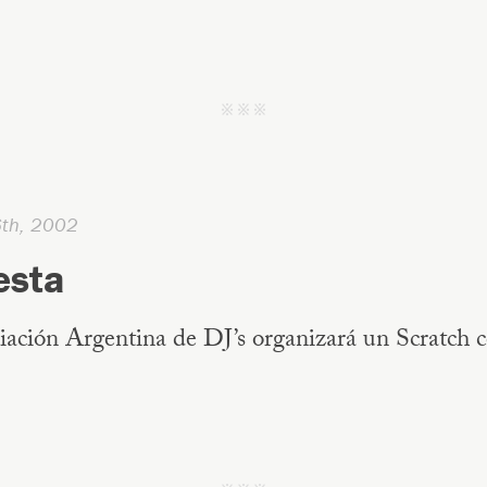
j j j
6th, 2002
esta
ación Argentina de DJ’s organizará un Scratch c