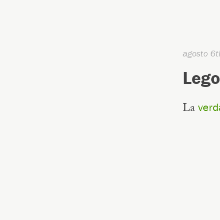
agosto 6
Lego
La
verd