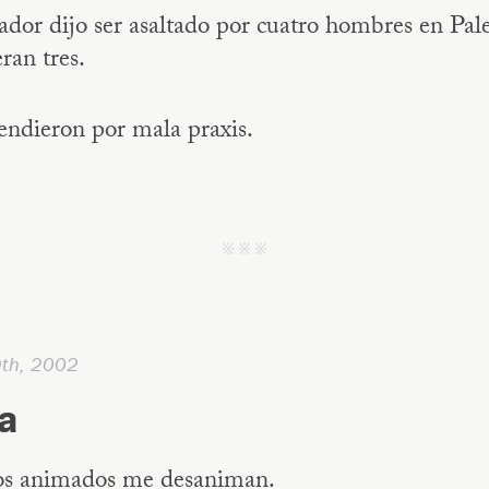
ador dijo ser asaltado por cuatro hombres en Pal
eran tres.
endieron por mala praxis.
j j j
9th, 2002
a
os animados me desaniman.