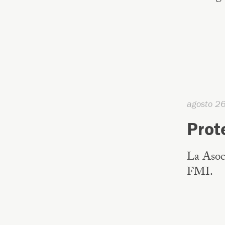
agosto 2
Prot
La Asoci
FMI.