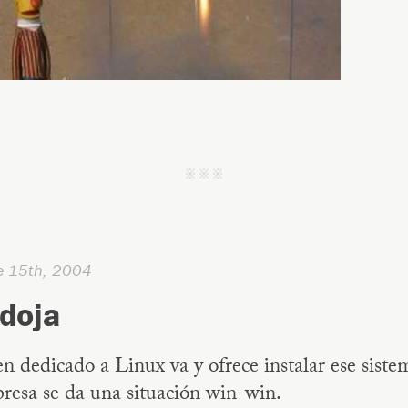
j j j
e 15th, 2004
doja
en dedicado a Linux va y ofrece instalar ese siste
resa se da una situación win-win.