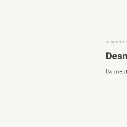
diciembr
Desm
Es menti