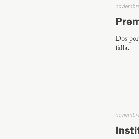
noviembr
Prem
Dos por 
falla.
noviembr
Inst