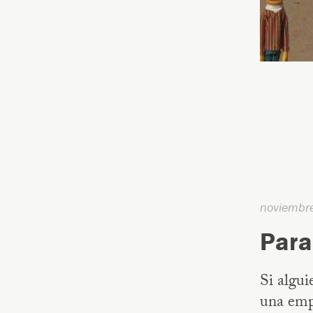
noviembr
Para
Si algui
una emp