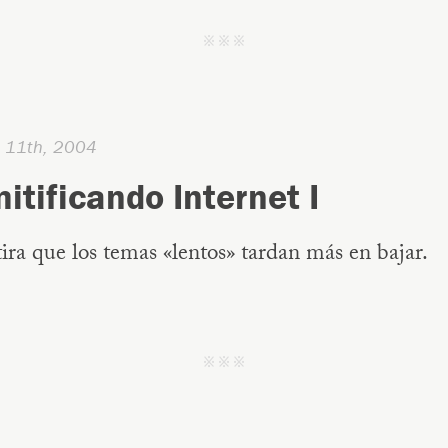
j j j
e 11th, 2004
itificando Internet I
ra que los temas «lentos» tardan más en bajar.
j j j