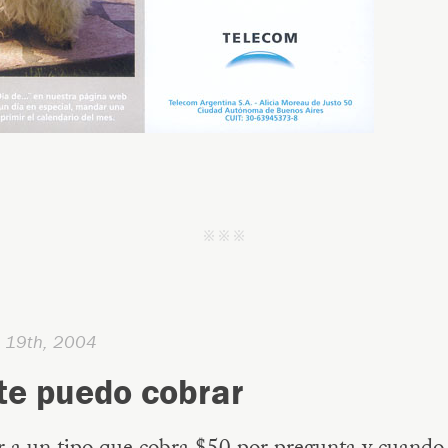
j j j
e 19th, 2004
te puedo cobrar