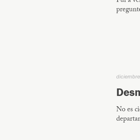
Fui a ve
pregunté
diciembr
Desm
No es ci
departa