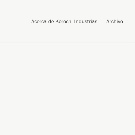
Post navigation
Skip to content
Search
Acerca de Korochi Industrias
Archivo