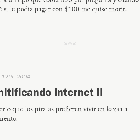
r a un tipo que cobra $50 por pregunta y cuando 
 si le podía pagar con $100 me quise morir.
j j j
e 12th, 2004
itificando Internet II
erto que los piratas prefieren vivir en kazaa a
mento.