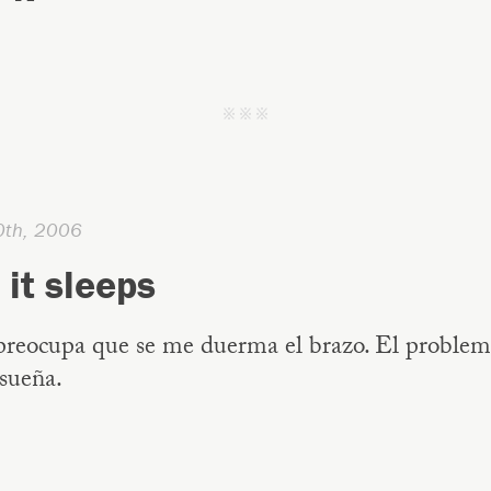
j j j
0th, 2006
 it sleeps
reocupa que se me duerma el brazo. El problem
sueña.