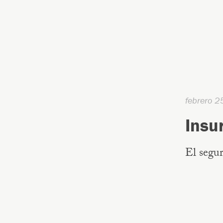
febrero 2
Insu
El segu