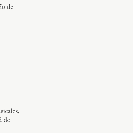
ío de
icales,
d de