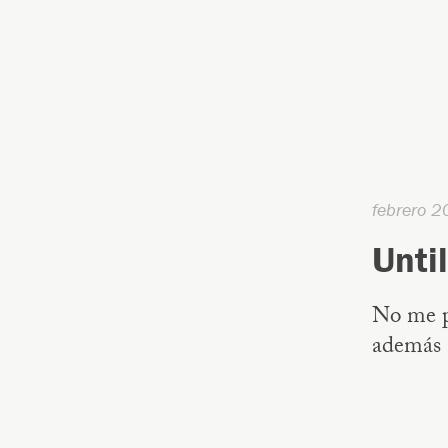
febrero 2
Until
No me p
además 