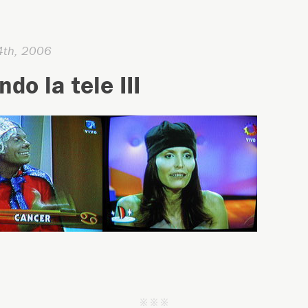
4th, 2006
do la tele III
j j j