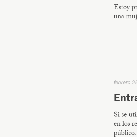
Estoy pr
una muje
febrero 2
Entr
Si se ut
en los r
público.