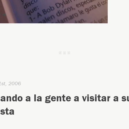
j j j
1st, 2006
ando a la gente a visitar a s
ista