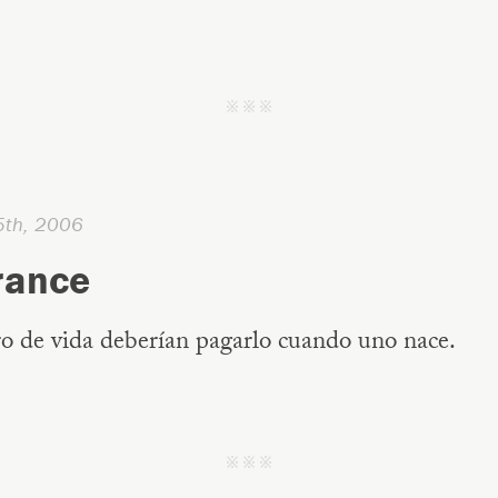
j j j
5th, 2006
rance
ro de vida deberían pagarlo cuando uno nace.
j j j