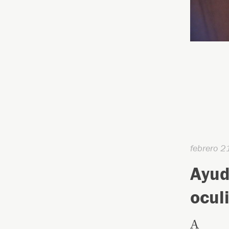
febrero 2
Ayud
ocul
A