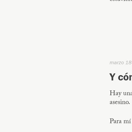
marzo 18
Y có
Hay una
asesino.
Para mí