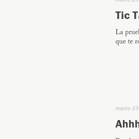
Tic 
La prue
que te r
marzo 23
Ahh