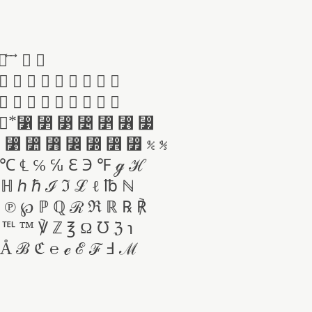
⃕ ⃖ ⃗ ⃘ ⃙
⃛ ⃜ ⃝ ⃞ ⃟ ⃠ ⃡ ⃢ ⃣
⃥ ⃦ ⃧ ⃨ ⃩ ⃪ ⃫ ⃬ ⃭
 ⃯ ⃰ ⃱ ⃲ ⃳ ⃴ ⃵ ⃶ ⃷
⃸ ⃹ ⃺ ⃻ ⃼ ⃽ ⃾ ⃿ ℀ ℁
 ℃ ℄ ℅ ℆ ℇ ℈ ℉ ℊ ℋ
 ℍ ℎ ℏ ℐ ℑ ℒ ℓ ℔ ℕ
 ℗ ℘ ℙ ℚ ℛ ℜ ℝ ℞ ℟
 ℡ ™ ℣ ℤ ℥ Ω ℧ ℨ ℩
 Å ℬ ℭ ℮ ℯ ℰ ℱ Ⅎ ℳ