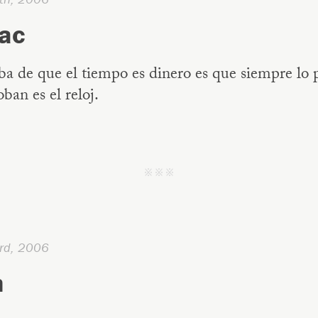
Tac
ba de que el tiempo es dinero es que siempre lo
oban es el reloj.
j j j
rd, 2006
h