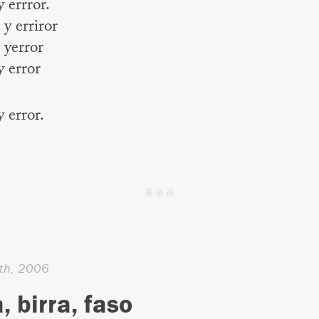
 errror.
y erriror
 yerror
 error
 error.
j j j
th, 2006
, birra, faso