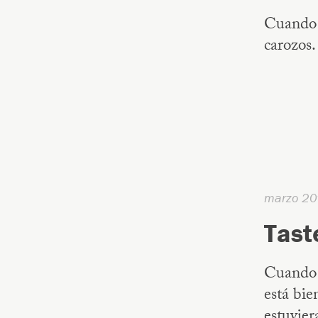
Cuando l
carozos.
marzo 20
Taste
Cuando e
está bie
estuvie