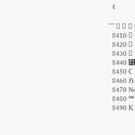
ℓ
⃐ ⃑ ⃒ ⃓ ⃔ 
8410 ⃚ 
8420 ⃤ 
8430 ⃮
8440 
8450 ℂ
8460 ℌ
8470 №
8480 ℠
8490 K