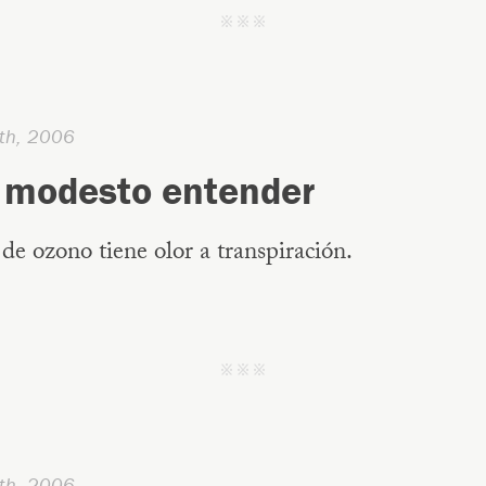
j j j
th, 2006
 modesto entender
de ozono tiene olor a transpiración.
j j j
th, 2006