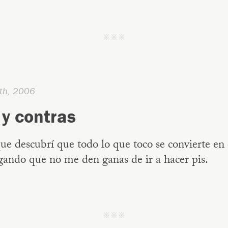
j j j
th, 2006
 y contras
e descubrí que todo lo que toco se convierte en
gando que no me den ganas de ir a hacer pis.
j j j