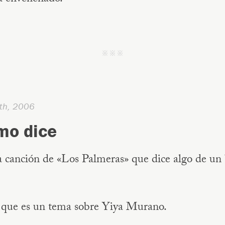
j j j
th, 2006
mo dice
 canción de «Los Palmeras» que dice algo de u
 que es un tema sobre Yiya Murano.