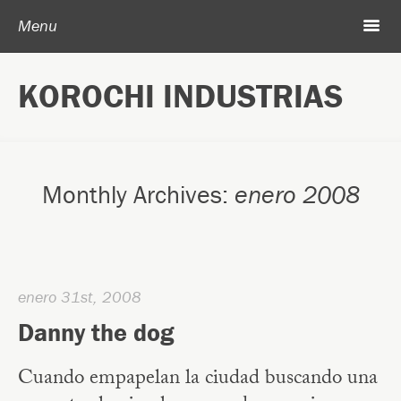
Skip to content
Search
m
Menu
Acerca de Korochi Industrias
KOROCHI INDUSTRIAS
Archivo
Monthly Archives:
enero 2008
enero 31st, 2008
Danny the dog
Cuando empapelan la ciudad buscando una