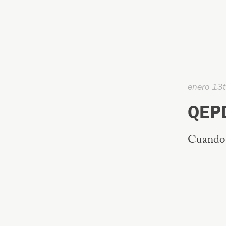
enero 13
QEP
Cuando 