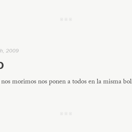
j j j
th, 2009
D
nos morimos nos ponen a todos en la misma bol
j j j