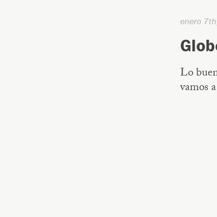
enero 7t
Glob
Lo buen
vamos a