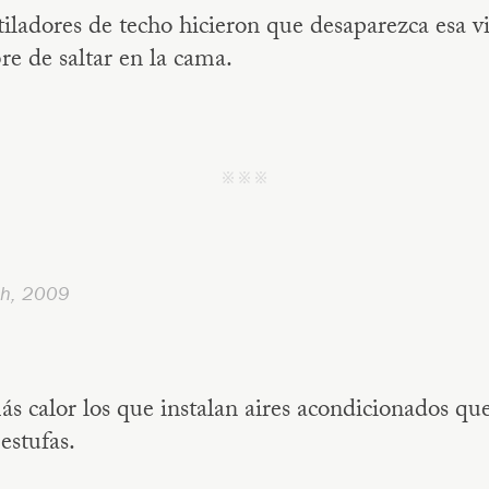
iladores de techo hicieron que desaparezca esa vi
e de saltar en la cama.
j j j
th, 2009
s calor los que instalan aires acondicionados qu
 estufas.