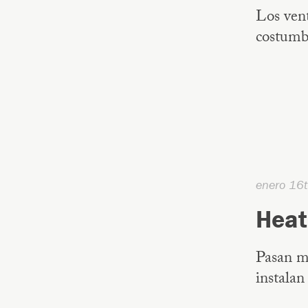
Los vent
costumbr
enero 16
Heat
Pasan má
instalan