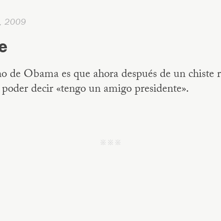
h, 2009
e
o de Obama es que ahora después de un chiste r
 poder decir «tengo un amigo presidente».
j j j