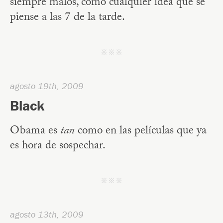
siempre malos, como cualquier idea que se
piense a las 7 de la tarde.
j j j
agosto 19th, 2009
Black
Obama es
tan
como en las películas que ya
es hora de sospechar.
j j j
agosto 13th, 2009