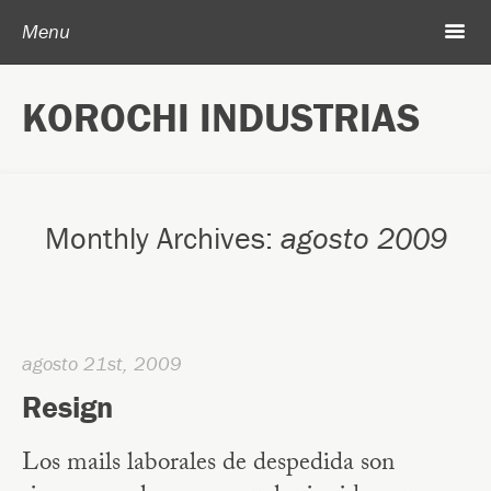
Skip to content
Search
m
Menu
Acerca de Korochi Industrias
KOROCHI INDUSTRIAS
Archivo
Monthly Archives:
agosto 2009
agosto 21st, 2009
Resign
Los mails laborales de despedida son