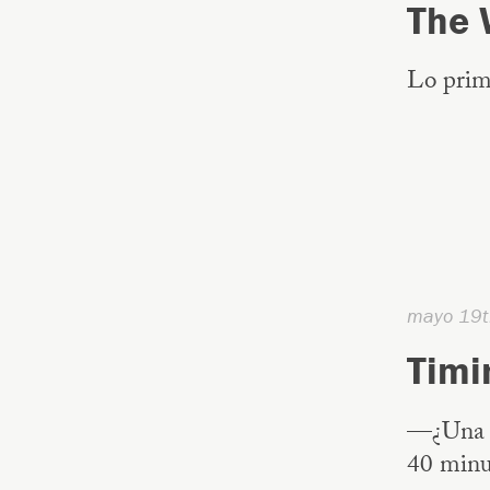
The 
Lo prime
mayo 19t
Timi
—¿Una pe
40 minut