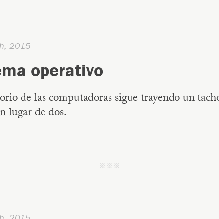
h, 2015
ema operativo
torio de las computadoras sigue trayendo un tach
n lugar de dos.
j j j
h, 2015