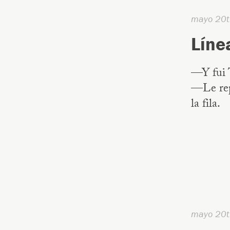
mayo 20t
Líne
—Y fui 
—Le rep
la fila.
mayo 20t