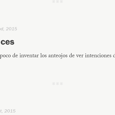
j j j
nd, 2015
ces
poco de inventar los anteojos de ver intenciones d
j j j
t, 2015