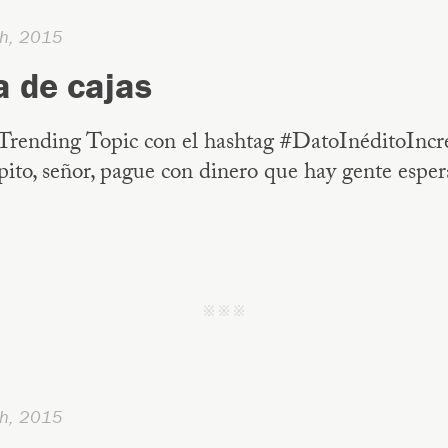
h, 2015
a de cajas
Trending Topic con el hashtag #DatoInéditoIncre
ito, señor, pague con dinero que hay gente espe
j j j
h, 2015