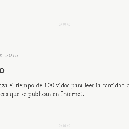
j j j
h, 2015
to
za el tiempo de 100 vidas para leer la cantidad 
ces que se publican en Internet.
j j j