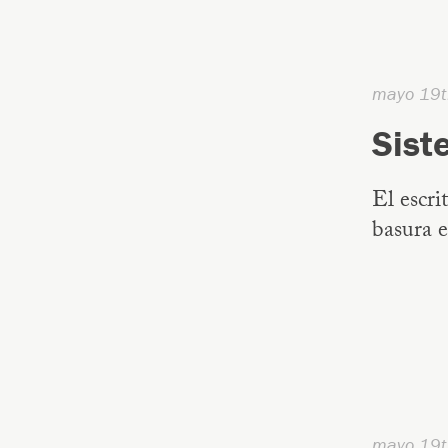
mayo 19t
Sist
El escri
basura e
mayo 19t