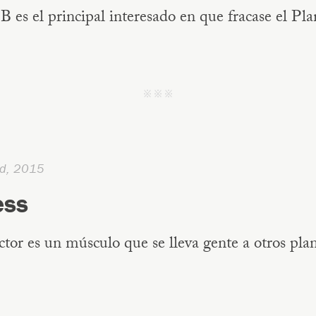
B es el principal interesado en que fracase el Pl
j j j
d, 2015
ess
tor es un músculo que se lleva gente a otros plan