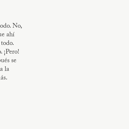
todo. No,
ue ahí
 todo.
. ¡Pero!
pués se
a la
ás.