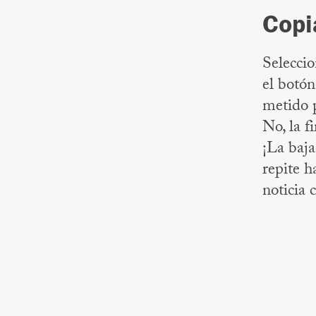
Copi
Seleccio
el botón
metido p
No, la f
¡La baja
repite h
noticia 