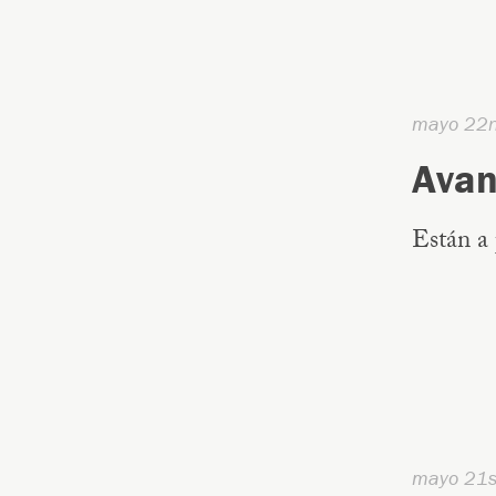
mayo 22
Avan
Están a 
mayo 21s