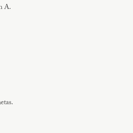
an A.
etas.