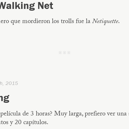
Walking Net
ro que mordieron los trolls fue la
Netiquette
.
j j j
h, 2015
ng
lícula de 3 horas? Muy larga, prefiero ver una 
os y 20 capítulos.