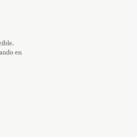
íble.
rando en