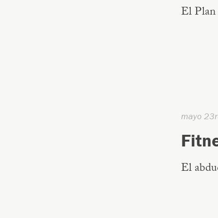
El Plan 
mayo 23r
Fitn
El abduc