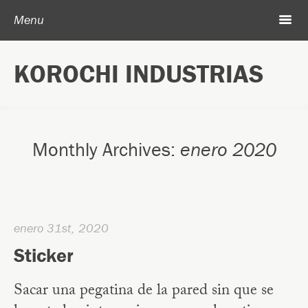
Skip to content
Search
m
Menu
Acerca de Korochi Industrias
KOROCHI INDUSTRIAS
Archivo
Monthly Archives:
enero 2020
enero 31st, 2020
Sticker
Sacar una pegatina de la pared sin que se