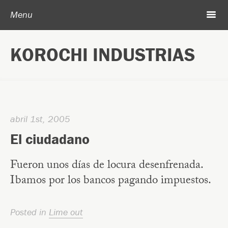
Post navigation
Skip to content
Search
m
Menu
Acerca de Korochi Industrias
KOROCHI INDUSTRIAS
Archivo
abril 1st, 2005
El ciudadano
Fueron unos días de locura desenfrenada.
Ibamos por los bancos pagando impuestos.
Posted in
Lime out