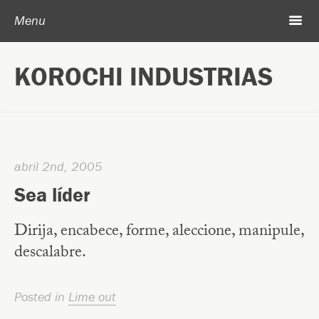
Post navigation
Skip to content
Search
m
Menu
Acerca de Korochi Industrias
KOROCHI INDUSTRIAS
Archivo
abril 2nd, 2005
Sea líder
Dirija, encabece, forme, aleccione, manipule,
descalabre.
Posted in
Lime out