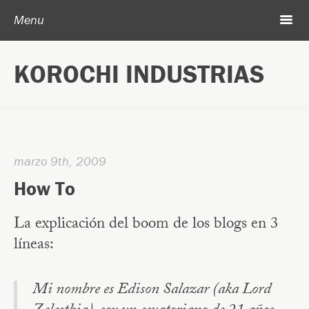
Post navigation
Skip to content
Search
m
Menu
Acerca de Korochi Industrias
KOROCHI INDUSTRIAS
Archivo
marzo 9th, 2009
How To
La explicación del boom de los blogs en 3
líneas:
Mi nombre es Edison Salazar (aka Lord