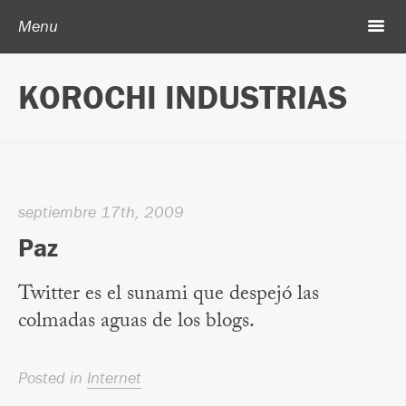
Post navigation
Skip to content
Search
m
Menu
Acerca de Korochi Industrias
KOROCHI INDUSTRIAS
Archivo
septiembre 17th, 2009
Paz
Twitter es el sunami que despejó las
colmadas aguas de los blogs.
Posted in
Internet