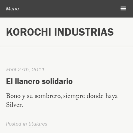
Post navigation
Skip to content
Search
m
Menu
Acerca de Korochi Industrias
KOROCHI INDUSTRIAS
Archivo
abril 27th, 2011
El llanero solidario
Bono y su sombrero, siempre donde haya
Silver.
Posted in
titulares