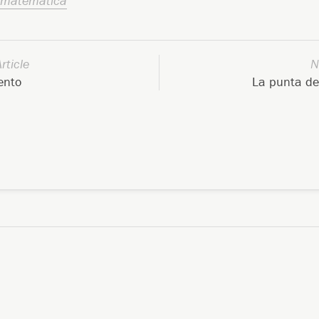
matemática
rticle
N
ento
La punta de