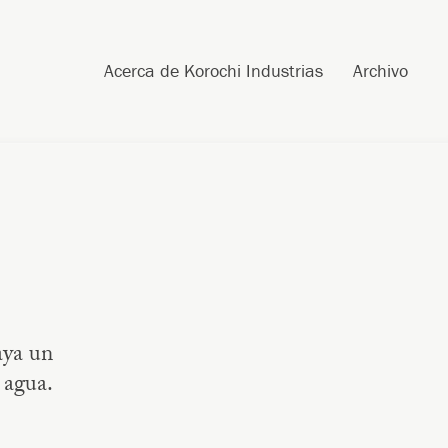
Post navigation
Skip to content
Search
Acerca de Korochi Industrias
Archivo
aya un
 agua.