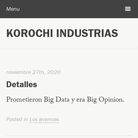
Post navigation
Skip to content
Search
m
Menu
Acerca de Korochi Industrias
KOROCHI INDUSTRIAS
Archivo
noviembre 27th, 2020
Detalles
Prometieron Big Data y era Big Opinion.
Posted in
Los avances