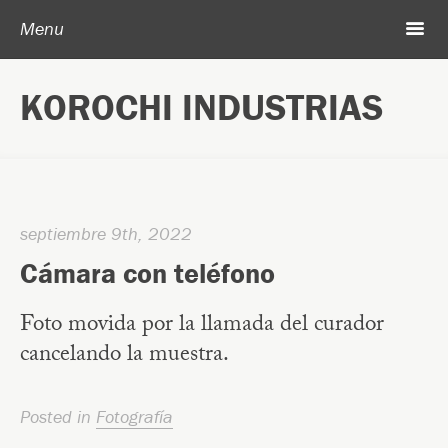
Post navigation
Skip to content
Search
m
Menu
Acerca de Korochi Industrias
KOROCHI INDUSTRIAS
Archivo
septiembre 9th, 2022
Cámara con teléfono
Foto movida por la llamada del curador
cancelando la muestra.
Posted in
Fotografía