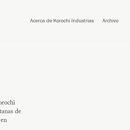
Post navigation
Skip to content
Search
Acerca de Korochi Industrias
Archivo
orochi
tanas de
 en