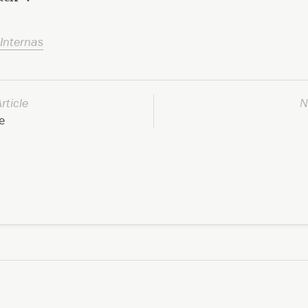
Internas
rticle
N
e