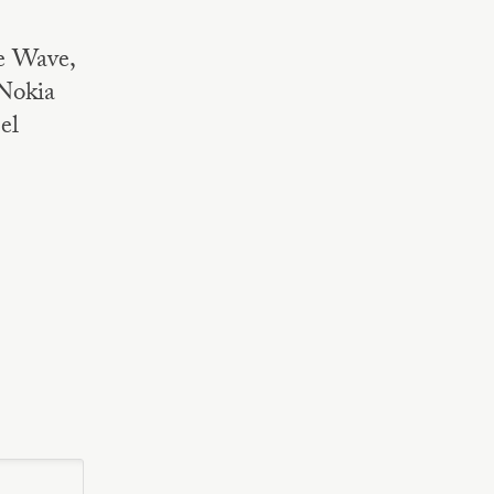
e Wave,
Nokia
el