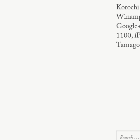
Korochi 
Winamp,
Google+
1100, iP
Tamagot