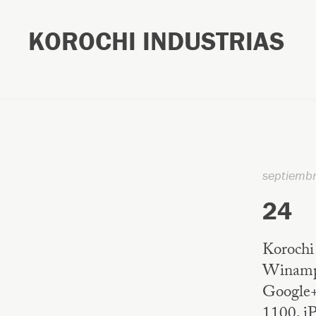
KOROCHI INDUSTRIAS
septiemb
24
Korochi 
Winamp,
Google+
1100, iP