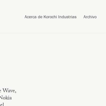
Post navigation
Skip to content
Search
Acerca de Korochi Industrias
Archivo
e Wave,
Nokia
el