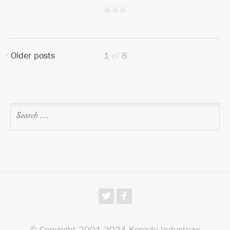
j j j
Older posts
1
of
8
w
f
© Copyright 2001-2024
Korochi Industrias