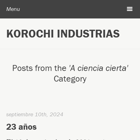
Post navigation
Skip to content
Search
m
Menu
Acerca de Korochi Industrias
KOROCHI INDUSTRIAS
Archivo
Posts from the
'A ciencia cierta'
Category
septiembre 10th, 2024
23 años