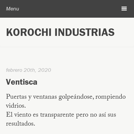
Post navigation
Skip to content
Search
m
Menu
Acerca de Korochi Industrias
KOROCHI INDUSTRIAS
Archivo
febrero 20th, 2020
Ventisca
Puertas y ventanas golpeándose, rompiendo
vidrios.
El viento es transparente pero no así sus
resultados.