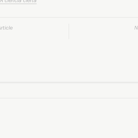
A ciencia cierta
rticle
N