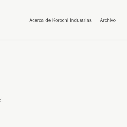
Post navigation
Skip to content
Search
Acerca de Korochi Industrias
Archivo
el