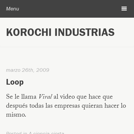
Post navigation
Skip to content
Search
m
Menu
Acerca de Korochi Industrias
KOROCHI INDUSTRIAS
Archivo
marzo 26th, 2009
Loop
Se le llama
Viral
al video que hace que
después todas las empresas quieran hacer lo
mismo.
Posted in
A ciencia cierta