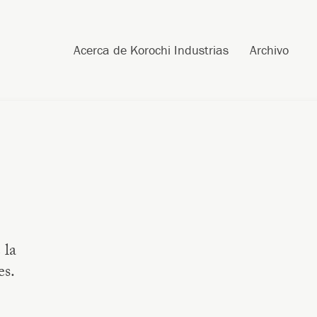
Post navigation
Skip to content
Search
Acerca de Korochi Industrias
Archivo
 la
es.