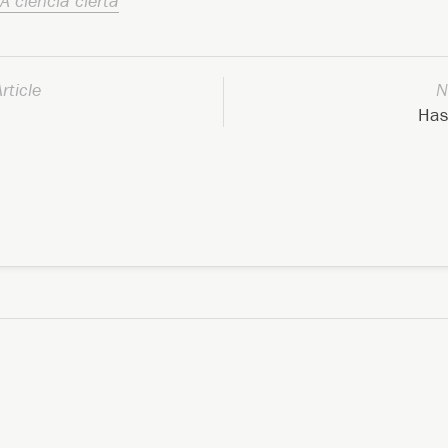
A ciencia cierta
rticle
N
Has